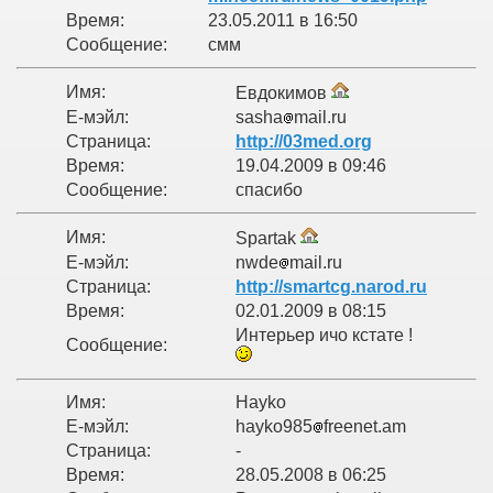
Время:
23.05.2011 в 16:50
Сообщение:
смм
Имя:
Евдокимов
Е-мэйл:
sasha
mail.ru
Страница:
http://03med.org
Время:
19.04.2009 в 09:46
Сообщение:
спасибо
Имя:
Spartak
Е-мэйл:
nwde
mail.ru
Страница:
http://smartcg.narod.ru
Время:
02.01.2009 в 08:15
Интерьер ичо кстате !
Сообщение:
Имя:
Hayko
Е-мэйл:
hayko985
freenet.am
Страница:
-
Время:
28.05.2008 в 06:25